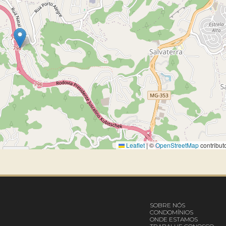
Leaflet
|
©
OpenStreetMap
contribut
SOBRE NÓS
CONDOMÍNIOS
ONDE ESTAMOS