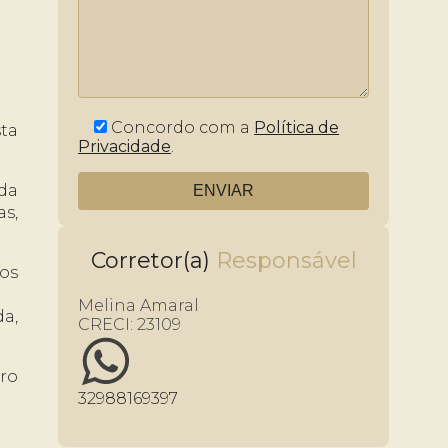
Concordo com a
Política de
ta
Privacidade
.
ida
as,
Corretor(a)
aos
Melina Amaral
da,
CRECI:
23109
iro
32988169397