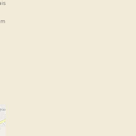
is
 em