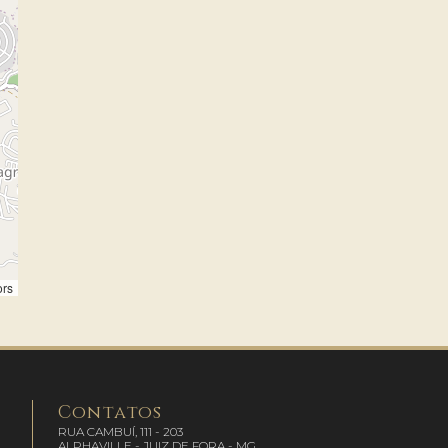
ors
Contatos
RUA CAMBUÍ, 111 - 203
ALPHAVILLE - JUIZ DE FORA - MG