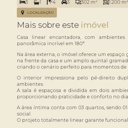
2
3
1
4
3
302 m
1.200 m
LOCALIZAÇÃO
Mais sobre este
Casa linear encantadora, com ambientes 
panorâmica incrível em 180°.
Na área externa, o imóvel oferece um espaço
na frente da casa e um amplo quintal gramado 
criando o cenário perfeito para momentos de l
O interior impressiona pelo pé-direito dupl
ambientes.
A sala é espaçosa e dividida em dois ambient
proporcionando praticidade e conforto no dia 
A área íntima conta com 03 quartos, sendo 01 
social.
O projeto totalmente linear garante funcional