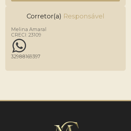
Corretor(a)
Melina Amaral
CRECI:
23109
32988169397