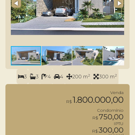
2
2
3
3
4
4
200 m
300 m
Venda
1.800.000,00
R$
Condomínio
750,00
R$
IPTU
300,00
R$