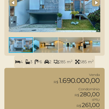
2
2
4
3
6
2
285 m
585 m
Venda
1.690.000,00
R$
Condomínio
280,00
R$
IPTU
261,00
R$